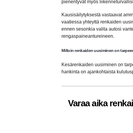
pienentyvät myös liikenneturvallisu
Kausisäilytyksestä vastaavat amma
vaatiessa yhteyttä renkaiden uusim
ennen sesonkia valita autosi vante
rengaspaineantureineen.
Milloin renkaiden uusiminen on tarpee
Kesärenkaiden uusiminen on tarpee
hankinta on ajankohtaista kulutusp
Varaa aika renkai