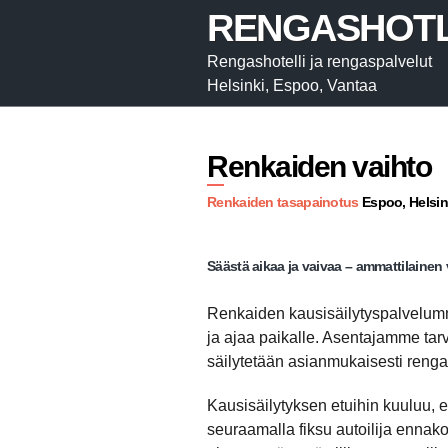
RENGASHOTL
Rengashotelli ja rengaspalvelut
Helsinki, Espoo, Vantaa
Renkaiden vaihto
Renkaiden tasapainotus
Espoo, Helsin
Säästä aikaa ja vaivaa – ammattilainen 
Renkaiden kausisäilytyspalvelumme 
ja ajaa paikalle. Asentajamme tarv
säilytetään asianmukaisesti reng
Kausisäilytyksen etuihin kuuluu, e
seuraamalla fiksu autoilija ennak