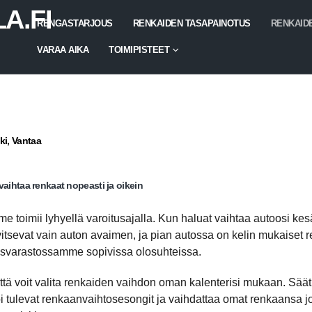
A.FI
RENGASTARJOUS
RENKAIDEN TASAPAINOTUS
RENKAID
VARAA AIKA
TOIMIPISTEET
ki, Vantaa
vaihtaa renkaat nopeasti ja oikein
toimii lyhyellä varoitusajalla. Kun haluat vaihtaa autoosi kesä- 
itsevat vain auton avaimen, ja pian autossa on kelin mukaiset re
asvarastossamme sopivissa olosuhteissa.
ttä voit valita renkaiden vaihdon oman kalenterisi mukaan. Säät
oi tulevat renkaanvaihtosesongit ja vaihdattaa omat renkaansa 