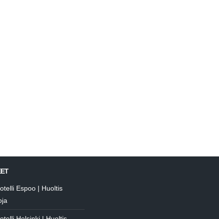
Varaa aika
Huoltis Tapanila
EET
telli Espoo | Huoltis
ja
elli Helsinki | Huoltis