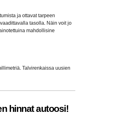
umista ja ottavat tarpeen
adittavalla tasolla. Näin voit jo
painotettuina mahdollisine
llimetriä. Talvirenkaissa uusien
en hinnat autoosi!