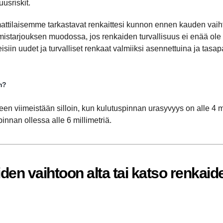
usriskit.
ttilaisemme tarkastavat renkaittesi kunnon ennen kauden vaiht
istarjouksen muodossa, jos renkaiden turvallisuus ei enää ole va
isiin uudet ja turvalliset renkaat valmiiksi asennettuina ja tasa
n?
n viimeistään silloin, kun kulutuspinnan urasyvyys on alle 4 mi
innan ollessa alle 6 millimetriä.
den vaihtoon alta tai katso renkaid