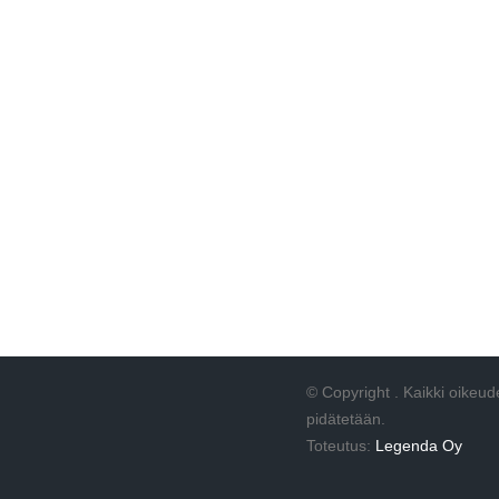
Varaa aika
Huoltis Konala
Varaa aika
Huoltis Suomenoja
© Copyright
. Kaikki oikeud
pidätetään.
Toteutus:
Legenda Oy