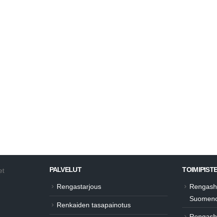
Varaa aika
RJV Autohuoltoon
Varaa aika
Huoltis Pitsku
PALVELUT
TOIMIPIST
et
Rengastarjous
Rengasho
Suomeno
Renkaiden tasapainotus
Rengashot