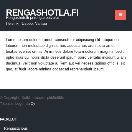
RENGASHOTLA.FI
Rengashotelli ja rengaspalvelut
Helsinki, Espoo, Vantaa
Lorem ipsum dolor sit amet, consectetur adipisicing elit. Itaque eos
laborum non molestiae dignissimos accusamus architecto amet
beatae eveniet omnis. Animi eos dolore totam dolorum magni impedit
optio alias qui nobis dicta deserunt ipsum porro veritatis incidunt ullam
ducimus, velit non voluptate a. Rem aut vel necessitatibus officiis, sit
quo, at fugit labore minima obcaecati reprehenderit ipsum.
© Copyright
. Kaikki oikeudet pidätetään.
Toteutus:
Legenda Oy
PALVELUT
Rengastarjous