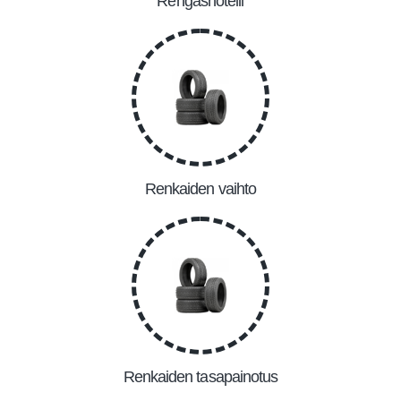
Rengashotelli
Renkaiden vaihto
Renkaiden tasapainotus