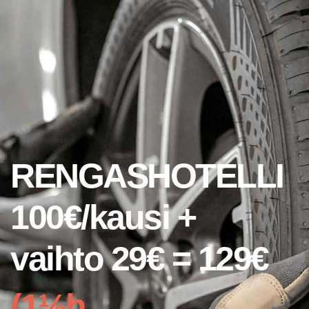
RENGASHOTELLI
100€/kausi +
vaihto 29€ = 129€
(1½h