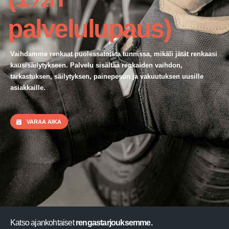
palvelulupaus)
Vaihdamme renkaat puolessatoista tunnissa, mikäli jätät renkaasi
kausisäilytykseen. Palvelu sisältää renkaiden vaihdon,
tarkastuksen, säilytyksen, painepesun ja vakuutuksen uusille
asiakkaille.
VARAA AIKA
Katso ajankohtaiset
rengastarjouksemme.